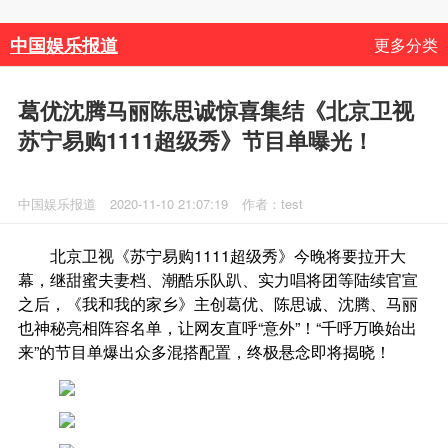
中国娱乐报道
更多分类
葛优沈腾马丽陈思诚惊喜集结《北京卫视
苏宁易购1111超级秀》节目单曝光！
中国娱乐报道
2020-11-10 21:07:19
作者：test
北京卫视《苏宁易购1111超级秀》今晚将要拉开大
幕，继甜蜜夫妻档、潮酷乐队趴、实力唱将团等陆续官宣
之后，《我和我的家乡》主创葛优、陈思诚、沈腾、马丽
也神秘亮相阵容名单，让网友直呼“意外”！“千呼万唤始出
来”的节目单爆出众多混搭配置，终极悬念即将揭晓！