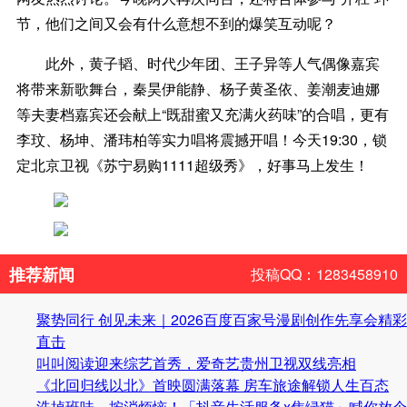
节，他们之间又会有什么意想不到的爆笑互动呢？
此外，黄子韬、时代少年团、王子异等人气偶像嘉宾
将带来新歌舞台，秦昊伊能静、杨子黄圣依、姜潮麦迪娜
等夫妻档嘉宾还会献上“既甜蜜又充满火药味”的合唱，更有
李玟、杨坤、潘玮柏等实力唱将震撼开唱！今天19:30，锁
定北京卫视《苏宁易购1111超级秀》，好事马上发生！
推荐新闻
投稿QQ：1283458910
聚势同行 创见未来｜2026百度百家号漫剧创作先享会精彩
直击
叫叫阅读迎来综艺首秀，爱奇艺贵州卫视双线亮相
《北回归线以北》首映圆满落幕 房车旅途解锁人生百态
洗掉班味，按消烦恼！「抖音生活服务x焦绿猫」喊你放个