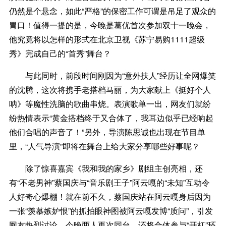
仍然是个悬念，如此“严格”的保密工作可谓是吊足了观众的
胃口！值得一提的是，今晚是葛优首次参加双十一晚会，
他究竟将以怎样的形式在北京卫视《苏宁易购1111超级
秀》完成自己的“首秀”舞台？
与此同时，前段时间刚因为“意外扶人”经历让全网爆笑
的沈腾，这次将携手老搭档马丽，为大家献上《挺好个人
呐》等魔性洗脑的歌曲串烧。表演歌单一出，网友们就纷
纷热情表示“黄金搭档终于又合体了，我耳边似乎已经响起
他们合唱的声音了！”另外，导演陈思诚也出现在节目单
里，“人气导演”即将在舞台上给大家分享哪些好事呢？
除了惊喜嘉宾《我和我的家乡》剧组主创亮相，还
有“不老男神”蔡国庆与“音乐剧王子”阿云嘎的“未知”互动令
人好奇心爆棚！就在前不久，蔡国庆站在阿云嘎身后因为
一张“羡慕嫉妒恨”的抓拍眼神图被阿云嘎发博“质问”，引发
网友热烈讨论。今晚两人再次同台，还将合体参与“开杠”环